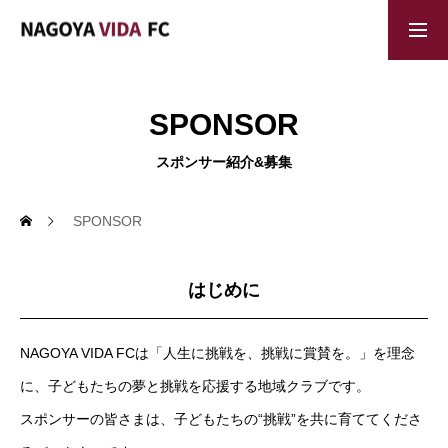
HOME
ホーム
SPONSOR
スポンサー紹介&募集
ABOUT US
NAGOYA VIDA FCについて
SPONSOR
NEWS
お知らせ
はじめに
ACTIVITIES
NAGOYA VIDA FCは「人生に挑戦を、挑戦に賞賛を。」を理念
チームイベント
に、子どもたちの夢と挑戦を応援する地域クラブです。
TEAM TRAINING
スポンサーの皆さまは、子どもたちの“挑戦”を共に育ててくださ
チームトレーニング