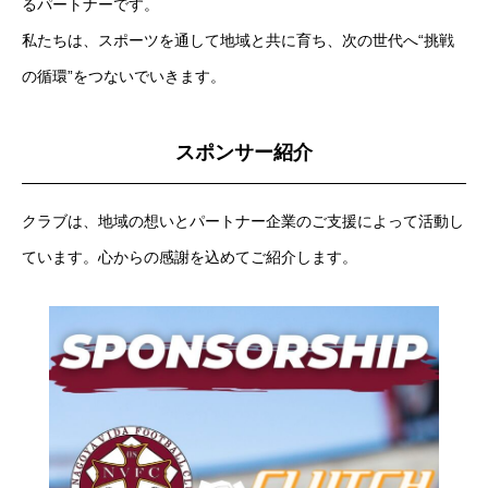
るパートナーです。
私たちは、スポーツを通して地域と共に育ち、次の世代へ“挑戦
C-BOX SCHOOL
の循環”をつないでいきます。
C-BOXスクール
OB CHALLENGE
スポンサー紹介
OBの挑戦
クラブは、地域の想いとパートナー企業のご支援によって活動し
INFORMATION
入会について
ています。心からの感謝を込めてご紹介します。
STAFF
コーチ紹介&メッセージ
TEAM ITEM
ウェア・グッズの販売